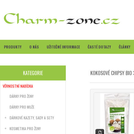
PRODUKTY
O NÁS
UŽITEČNÉ INFORMACE
ČASTÉ DOTAZY
ČLÁNKY
KATEGORIE
KOKOSOVÉ CHIPSY BIO
VĚRNOSTNÍ NABÍDKA
DÁRKY PRO ŽENY
DÁRKY PRO MUŽE
DÁRKOVÉ KAZETY, SADY A SETY
KOSMETIKA PRO ŽENY