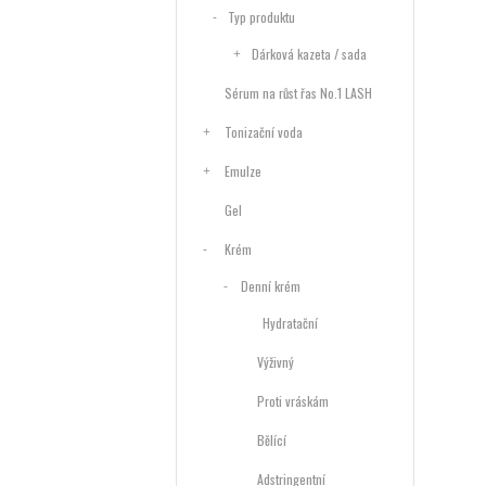
Typ produktu
Dárková kazeta / sada
Sérum na růst řas No.1 LASH
Tonizační voda
Emulze
Gel
Krém
Denní krém
Hydratační
Výživný
Proti vráskám
Bělící
Adstringentní