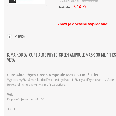
50,59 Kč
Původní cena:
5,14 Kč
Ušetříte:
Zboží je dočasně vyprodáno!
POPIS:
KJMA KOREA CURE ALOE PHYTO GREEN AMPOULE MASK 30 ML * 1 KS 
VERA
Cure Aloe Phyto Green Ampoule Mask 30 ml * 1 ks
Vyysoce výživná maska dodává pleti hydrataci, živiny a díky extraktu z Aloe d
funkce eliminuje skvrny a pleť rozjasňuje.
Věk:
Doporučujeme pro věk 40+.
30 ml