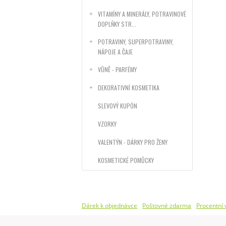
VITAMÍNY A MINERÁLY, POTRAVINOVÉ
DOPLŇKY STR...
POTRAVINY, SUPERPOTRAVINY,
NÁPOJE A ČAJE
VŮNĚ - PARFÉMY
DEKORATIVNÍ KOSMETIKA
SLEVOVÝ KUPÓN
VZORKY
VALENTÝN - DÁRKY PRO ŽENY
KOSMETICKÉ POMŮCKY
Dárek k objednávce
Poštovné zdarma
Procentní