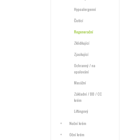
Hypoalergenní
Čistící
Regenerační
Zklidňující
Zjasňující
Ochranný / na
opalování
Masážní
Základní / BB / CC
krém
Liftingový
Noční krém
Oční krém