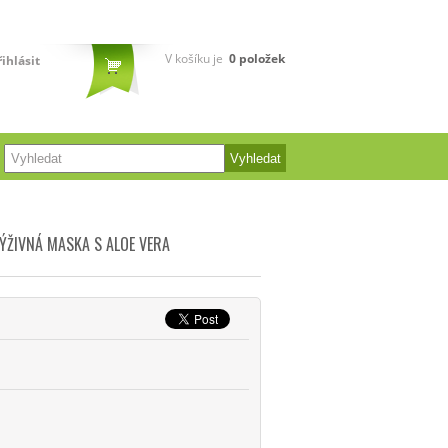
V košíku je
0
položek
řihlásit
VÝŽIVNÁ MASKA S ALOE VERA