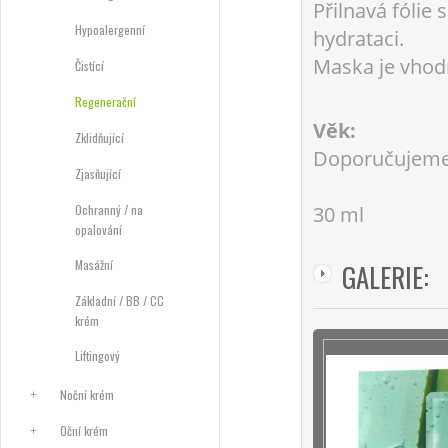
Přilnavá fólie 
Hypoalergenní
hydrataci.
Maska je vhodn
Čistící
Regenerační
Věk:
Zklidňující
Doporučujeme
Zjasňující
Ochranný / na
30 ml
opalování
Masážní
GALERIE:
Základní / BB / CC
krém
Liftingový
Noční krém
Oční krém