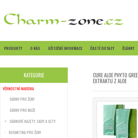
PRODUKTY
O NÁS
UŽITEČNÉ INFORMACE
ČASTÉ DOTAZY
ČLÁNKY
KATEGORIE
CURE ALOE PHYTO GREE
EXTRAKTU Z ALOE
VĚRNOSTNÍ NABÍDKA
DÁRKY PRO ŽENY
DÁRKY PRO MUŽE
DÁRKOVÉ KAZETY, SADY A SETY
KOSMETIKA PRO ŽENY