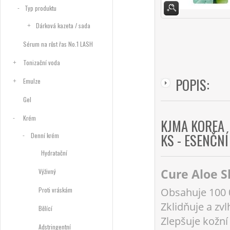
Typ produktu
Dárková kazeta / sada
Sérum na růst řas No.1 LASH
Tonizační voda
POPIS:
Emulze
Gel
Krém
KJMA KOREA 
KS - ESENČN
Denní krém
Hydratační
Cure Aloe Sl
Výživný
Proti vráskám
Obsahuje 100 0
Zklidňuje a zv
Bělící
Zlepšuje kožní
Adstringentní