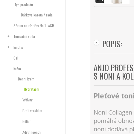
Typ produktu
Dárková kazeta / sada
Sérum na růst řas No.1 LASH
Tonizační voda
POPIS:
Emulze
Gel
ANJO PROFES
Krém
S NONI A KO
Denní krém
Hydratační
Pleťové ton
Výživný
Proti vráskám
Noni Collagen 
pomáhá obnovi
Bělící
noni dodává pl
Adstringentní