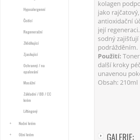
kolagen podpor
Hypoalergenní
jako rajčatový
antioxidační ú
Čistící
její regeneraci
Regenerační
sodný zajišťuj
Zklidňující
podrážděním.
Zjasňující
Použití:
Toner 
další kroky pé
Ochranný / na
opalování
unavenou pokož
Obsah: 210ml
Masážní
Základní / BB / CC
krém
Liftingový
Noční krém
GALERIE:
Oční krém