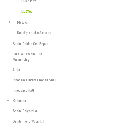
ClearDerm
DERMAL
Pleťová
Doplňky k pleťové masce
Senite Golden Cell Repair
Entia Aqua White Plus
Moisturizing
Arllin
Innocence Intense Repair Snail
Innocence NAG
Bellmona
Senite Polynesian
Senite Hydro Water Lilly