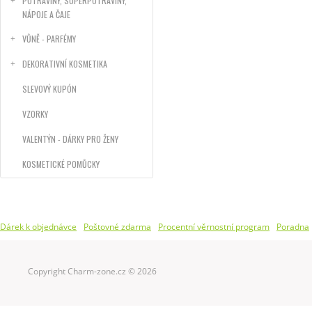
POTRAVINY, SUPERPOTRAVINY,
NÁPOJE A ČAJE
VŮNĚ - PARFÉMY
DEKORATIVNÍ KOSMETIKA
SLEVOVÝ KUPÓN
VZORKY
VALENTÝN - DÁRKY PRO ŽENY
KOSMETICKÉ POMŮCKY
Dárek k objednávce
Poštovné zdarma
Procentní věrnostní program
Poradna
Copyright Charm-zone.cz © 2026