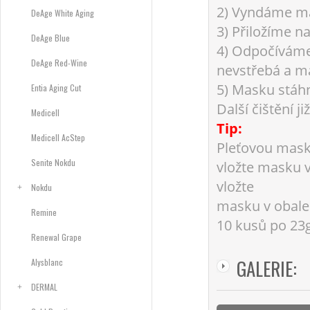
2) Vyndáme mas
DeAge White Aging
3) Přiložíme na
DeAge Blue
4) Odpočíváme
DeAge Red-Wine
nevstřebá a m
5) Masku stáhn
Entia Aging Cut
Další čištění j
Medicell
Tip:
Medicell AcStep
Pleťovou masku
Senite Nokdu
vložte masku v
vložte
Nokdu
masku v obale 
Remine
10 kusů po 23
Renewal Grape
GALERIE:
Alysblanc
DERMAL