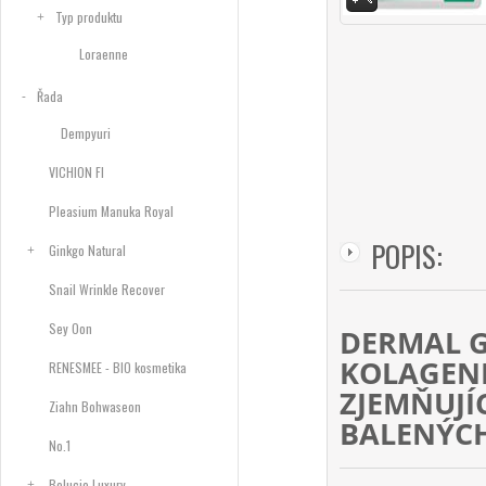
Typ produktu
Loraenne
Řada
Dempyuri
VICHION FI
Pleasium Manuka Royal
POPIS:
Ginkgo Natural
Snail Wrinkle Recover
Sey Oon
DERMAL G
KOLAGENE
RENESMEE - BIO kosmetika
ZJEMŇUJÍC
Ziahn Bohwaseon
BALENÝC
No.1
Belucie Luxury