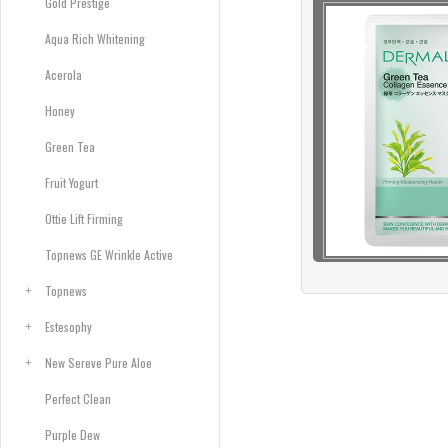
Gold Prestige
Aqua Rich Whitening
Acerola
Honey
Green Tea
Fruit Yogurt
Ottie Lift Firming
Topnews GE Wrinkle Active
Topnews
Estesophy
New Sereve Pure Aloe
Perfect Clean
Purple Dew