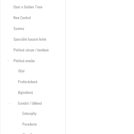
Etani a Golden Time
New Control
Suansu
Speciální luxusní krém
Pleťové sérum / tonikum
Pleťová maska
Oční
Protivrásková
Alginátová
Esenční / látková
Estesophy
Purederm