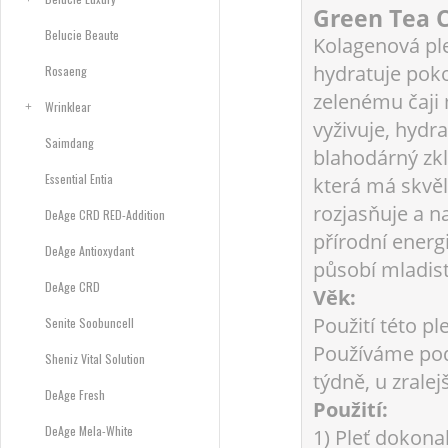
Green Tea 
Belucie Beaute
Kolagenová pl
hydratuje pok
Rosaeng
zelenému čaji
Wrinklear
vyživuje, hydr
Saimdang
blahodárný zkl
Essential Entia
která má skvělé
rozjasňuje a n
DeAge CRD RED-Addition
přírodní energi
DeAge Antioxydant
působí mladis
DeAge CRD
Věk:
Použití této p
Senite Soobuncell
Používáme podl
Sheniz Vital Solution
týdně, u zralej
DeAge Fresh
Použití:
DeAge Mela-White
1) Pleť dokona