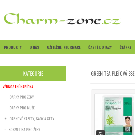
PRODUKTY
O NÁS
UŽITEČNÉ INFORMACE
ČASTÉ DOTAZY
ČLÁNKY
KATEGORIE
GREEN TEA PLEŤOVÁ ES
VĚRNOSTNÍ NABÍDKA
DÁRKY PRO ŽENY
DÁRKY PRO MUŽE
DÁRKOVÉ KAZETY, SADY A SETY
KOSMETIKA PRO ŽENY