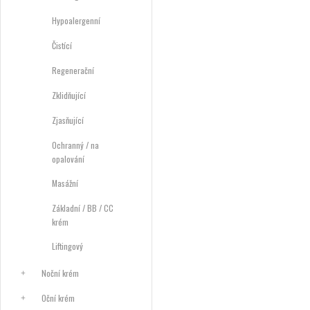
Hypoalergenní
Čistící
Regenerační
Zklidňující
Zjasňující
Ochranný / na
opalování
Masážní
Základní / BB / CC
krém
Liftingový
Noční krém
Oční krém