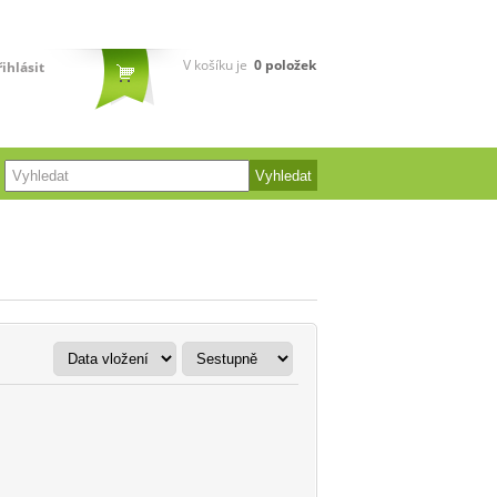
V košíku je
0
položek
řihlásit