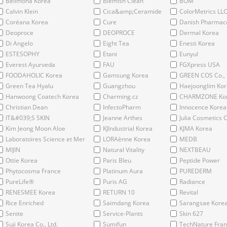
Bellmona Korea
Blemish Clean
BOM
Calvin Klein
Cica&amp;Ceramide
ColorMetrics LL
Coréana Korea
Cure
Danish Pharmace
Deoproce
DEOPROCE
Dermal Korea
Di Angelo
Eight Tea
Enesti Korea
ESTESOPHY
Etani
Eunyul
Everest Ayurveda
FAU
FGXpress USA
FOODAHOLIC Korea
Gamsung Korea
GREEN COS Co., 
Green Tea Hyalu
Guangzhou
Haejoonglim Ko
Hanwoong Coatech Korea
Charming.cz
CHARMZONE Ko
Christian Dean
InfectoPharm
Innocence Korea
IT&#039;S SKIN
Jeanne Arthes
Julia Cosmetics C
Kim Jeong Moon Aloe
KJIndustrial Korea
KJMA Korea
Laboratoires Science et Mer
LORAènne Korea
MEDB
MIJIN
Natural Vitality
NEXTBEAU
Ottie Korea
Paris Bleu
Peptide Power
Phytocosma France
Platinum Aura
PUREDERM
PureLife®
Puris AG
Radiance
RENESMEE Korea
RETURN 10
Revital
Rice Enriched
Saimdang Korea
Sarangsae Kore
Senite
Service-Plants
Skin 627
Suji Korea Co., Ltd.
Sumifun
TechNature Fra