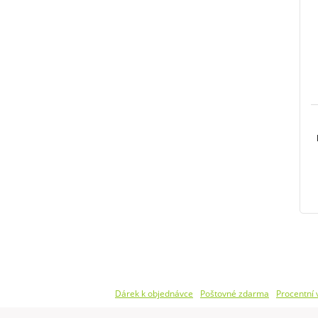
Dárek k objednávce
Poštovné zdarma
Procentní