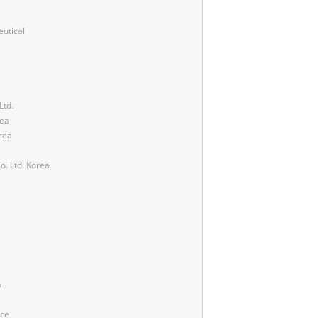
C
utical
Ltd.
rea
rea
o. Ltd. Korea
a
nce