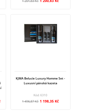
1 200,83 Kč
1 201,83 Kč
KJMA Belucie Luxury Homme Set -
í
Luxusní pánská kazeta
í
Kód: 6310
!
1 198,35 Kč
1 496,87 Kč