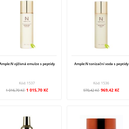
Ample:N výživná emulze s peptidy
Ample:N tonizační voda s peptidy
Kód: 1537
Kód: 1536
1 015,70 Kč
969,42 Kč
1 016,70 Kč
970,42 Kč