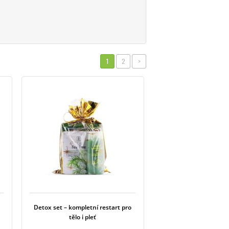
1
2
>
Detox set – kompletní restart pro
tělo i pleť