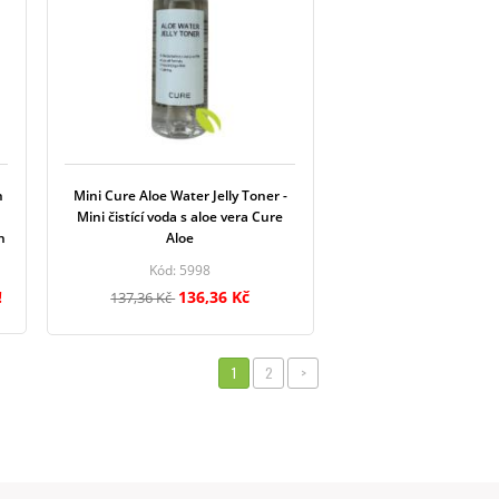
h
Mini Cure Aloe Water Jelly Toner -
Mini čistící voda s aloe vera Cure
n
Aloe
Kód: 5998
!
136,36 Kč
137,36 Kč
1
2
>