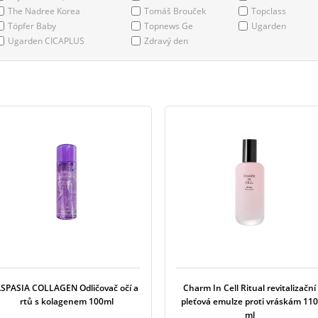
The Nadree Korea
Tomáš Brouček
Topclass
Töpfer Baby
Topnews Ge
Ugarden
Ugarden CICAPLUS
Zdravý den
SPASIA COLLAGEN Odličovač očí a
Charm In Cell Ritual revitalizační
rtů s kolagenem 100ml
pleťová emulze proti vráskám 110
ml