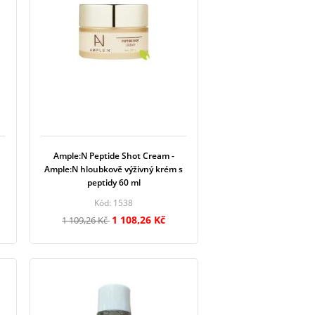
Ample:N Peptide Shot Cream -
Ample:N hloubkově výživný krém s
peptidy 60 ml
Kód: 1538
1 108,26 Kč
1 109,26 Kč