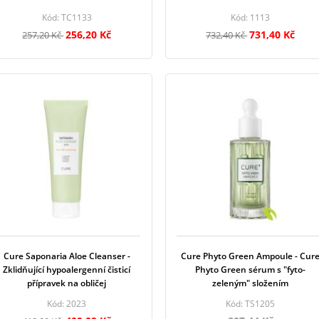
Kód: TC1133
Kód: 1113
256,20 Kč
731,40 Kč
257,20 Kč
732,40 Kč
Cure Saponaria Aloe Cleanser -
Cure Phyto Green Ampoule - Cur
Zklidňující hypoalergenní čisticí
Phyto Green sérum s "fyto-
přípravek na obličej
zeleným" složením
Kód: 2023
Kód: TS1205