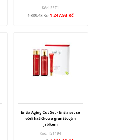
Kód: SET1
1 247,93 Kč
1 389,43 Kč
e
Entia Aging Cut Set - Entia set se
včelí kašičkou a granátovým
jablkem
Kód: TS1194