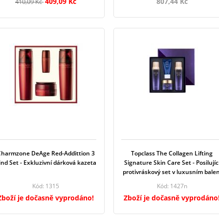
409,09 Kč
807,44 Kč
410,09 Kč
harmzone DeAge Red-Addittion 3
Topclass The Collagen Lifting
ind Set - Exkluzivní dárková kazeta
Signature Skin Care Set - Posilujíc
protivráskový set v luxusním balen
Kód: 1315
Kód: 1427n
Zboží je dočasně vyprodáno!
Zboží je dočasně vyprodáno