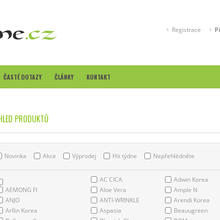
Registrace
P
ČASTÉ DOTAZY
ČLÁNKY
KONTAKT
HLED PRODUKTŮ
Novinka
Akce
Výprodej
Hit týdne
Nepřehlédněte
AC CICA
Adwin Korea
AEMONG FI
Aloe Vera
Ample N
ANJO
ANTI-WRINKLE
Arendi Korea
Arllin Korea
Aspasia
Beauugreen