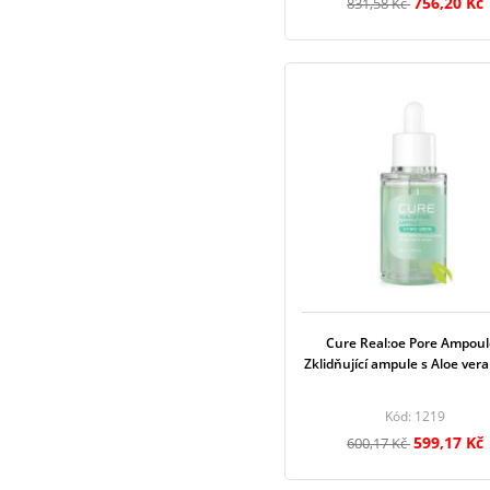
756,20 Kč
831,58 Kč
Cure Real:oe Pore Ampoul
Zklidňující ampule s Aloe vera
Kód: 1219
599,17 Kč
600,17 Kč