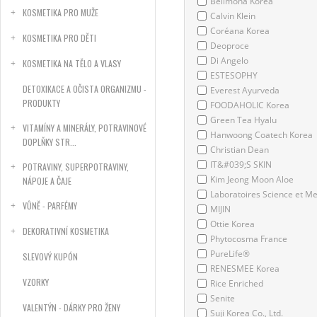
Bellmona Korea
KOSMETIKA PRO MUŽE
Calvin Klein
Coréana Korea
KOSMETIKA PRO DĚTI
Deoproce
Di Angelo
KOSMETIKA NA TĚLO A VLASY
ESTESOPHY
DETOXIKACE A OČISTA ORGANIZMU -
Everest Ayurveda
PRODUKTY
FOODAHOLIC Korea
Green Tea Hyalu
VITAMÍNY A MINERÁLY, POTRAVINOVÉ
Hanwoong Coatech Korea
DOPLŇKY STR...
Christian Dean
IT&#039;S SKIN
POTRAVINY, SUPERPOTRAVINY,
Kim Jeong Moon Aloe
NÁPOJE A ČAJE
Laboratoires Science et M
VŮNĚ - PARFÉMY
MIJIN
Ottie Korea
DEKORATIVNÍ KOSMETIKA
Phytocosma France
PureLife®
SLEVOVÝ KUPÓN
RENESMEE Korea
VZORKY
Rice Enriched
Senite
VALENTÝN - DÁRKY PRO ŽENY
Suji Korea Co., Ltd.