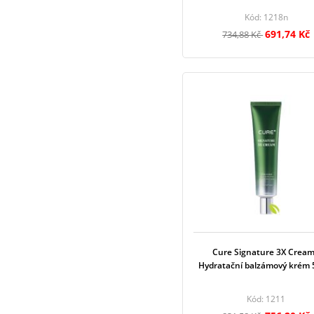
Kód: 1218n
691,74 Kč
734,88 Kč
Cure Signature 3X Cream
Hydratační balzámový krém 
Kód: 1211