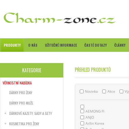
PRODUKTY
O NÁS
UŽITEČNÉ INFORMACE
ČASTÉ DOTAZY
ČLÁNKY
PŘEHLED PRODUKTŮ
KATEGORIE
VĚRNOSTNÍ NABÍDKA
Novinka
Akce
Vý
DÁRKY PRO ŽENY
DÁRKY PRO MUŽE
AEMONG FI
DÁRKOVÉ KAZETY, SADY A SETY
ANJO
Arllin Korea
KOSMETIKA PRO ŽENY