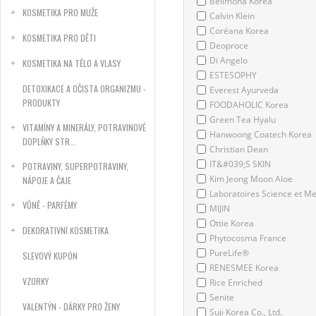
Bellmona Korea
KOSMETIKA PRO MUŽE
Calvin Klein
Coréana Korea
KOSMETIKA PRO DĚTI
Deoproce
Di Angelo
KOSMETIKA NA TĚLO A VLASY
ESTESOPHY
DETOXIKACE A OČISTA ORGANIZMU -
Everest Ayurveda
PRODUKTY
FOODAHOLIC Korea
Green Tea Hyalu
VITAMÍNY A MINERÁLY, POTRAVINOVÉ
Hanwoong Coatech Korea
DOPLŇKY STR...
Christian Dean
IT&#039;S SKIN
POTRAVINY, SUPERPOTRAVINY,
Kim Jeong Moon Aloe
NÁPOJE A ČAJE
Laboratoires Science et M
VŮNĚ - PARFÉMY
MIJIN
Ottie Korea
DEKORATIVNÍ KOSMETIKA
Phytocosma France
PureLife®
SLEVOVÝ KUPÓN
RENESMEE Korea
VZORKY
Rice Enriched
Senite
VALENTÝN - DÁRKY PRO ŽENY
Suji Korea Co., Ltd.