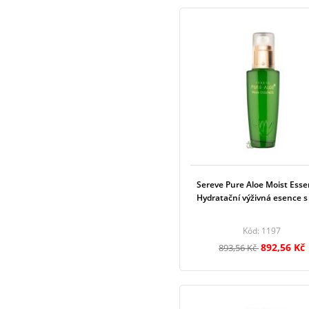
Sereve Pure Aloe Moist Esse
Hydratační výživná esence s
Kód: 1197
892,56 Kč
893,56 Kč