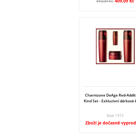
409,09 Kč
410,09 Kč
Charmzone DeAge Red-Additt
Kind Set - Exkluzivní dárková
Kód: 1315
Zboží je dočasně vypro