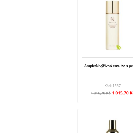
Ample:N výživná emulze s pe
Kód: 1537
1 015,70 K
1 016,70 Kč