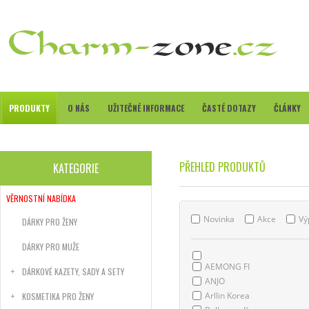
PRODUKTY
O NÁS
UŽITEČNÉ INFORMACE
ČASTÉ DOTAZY
ČLÁNKY
PŘEHLED PRODUKTŮ
KATEGORIE
VĚRNOSTNÍ NABÍDKA
Novinka
Akce
Vý
DÁRKY PRO ŽENY
DÁRKY PRO MUŽE
AEMONG FI
DÁRKOVÉ KAZETY, SADY A SETY
ANJO
Arllin Korea
KOSMETIKA PRO ŽENY