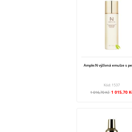
Ample:N výživná emulze s pe
Kód: 1537
1 015,70 K
1 016,70 Kč