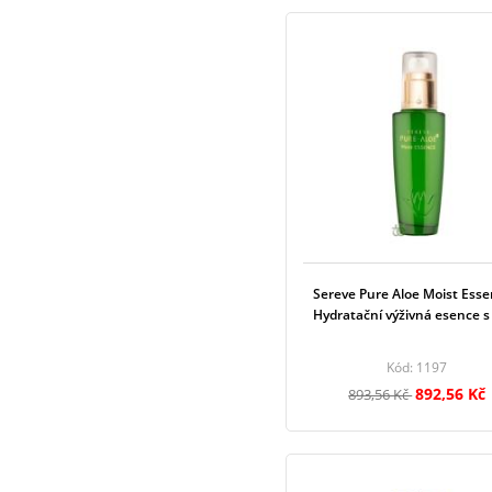
Sereve Pure Aloe Moist Esse
Hydratační výživná esence s
Kód: 1197
892,56 Kč
893,56 Kč