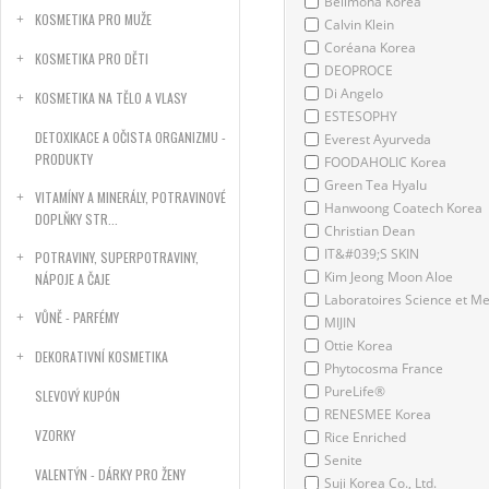
Bellmona Korea
KOSMETIKA PRO MUŽE
Calvin Klein
Coréana Korea
KOSMETIKA PRO DĚTI
DEOPROCE
Di Angelo
KOSMETIKA NA TĚLO A VLASY
ESTESOPHY
DETOXIKACE A OČISTA ORGANIZMU -
Everest Ayurveda
PRODUKTY
FOODAHOLIC Korea
Green Tea Hyalu
VITAMÍNY A MINERÁLY, POTRAVINOVÉ
Hanwoong Coatech Korea
DOPLŇKY STR...
Christian Dean
IT&#039;S SKIN
POTRAVINY, SUPERPOTRAVINY,
Kim Jeong Moon Aloe
NÁPOJE A ČAJE
Laboratoires Science et M
VŮNĚ - PARFÉMY
MIJIN
Ottie Korea
DEKORATIVNÍ KOSMETIKA
Phytocosma France
PureLife®
SLEVOVÝ KUPÓN
RENESMEE Korea
VZORKY
Rice Enriched
Senite
VALENTÝN - DÁRKY PRO ŽENY
Suji Korea Co., Ltd.