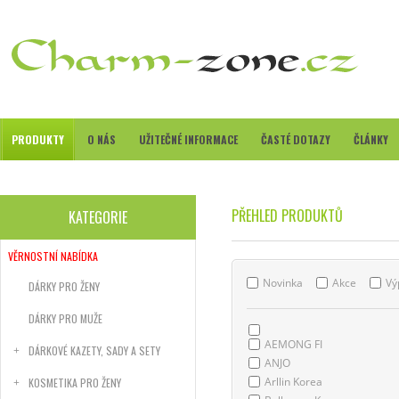
PRODUKTY
O NÁS
UŽITEČNÉ INFORMACE
ČASTÉ DOTAZY
ČLÁNKY
PŘEHLED PRODUKTŮ
KATEGORIE
VĚRNOSTNÍ NABÍDKA
Novinka
Akce
Vý
DÁRKY PRO ŽENY
DÁRKY PRO MUŽE
AEMONG FI
DÁRKOVÉ KAZETY, SADY A SETY
ANJO
Arllin Korea
KOSMETIKA PRO ŽENY