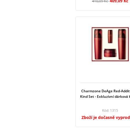
409,09 Kč
410,09 Kč
Charmzone DeAge Red-Additt
Kind Set - Exkluzivní dárková
Kód: 1315
Zboží je dočasně vypro