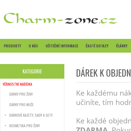
PRODUKTY
O NÁS
UŽITEČNÉ INFORMACE
ČASTÉ DOTAZY
ČLÁNKY
DÁREK K OBJED
KATEGORIE
VĚRNOSTNÍ NABÍDKA
Ke každému nák
DÁRKY PRO ŽENY
učiníte, tím hod
DÁRKY PRO MUŽE
DÁRKOVÉ KAZETY, SADY A SETY
Ke každé objed
KOSMETIKA PRO ŽENY
ZDARMA
. Poku