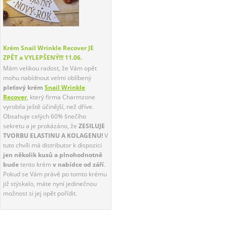
Krém Snail Wrinkle Recover JE
ZPĚT a VYLEPŠENÝ!!!
11.06.
Mám velikou radost, že Vám opět
mohu nabídnout velmi oblíbený
pleťový krém
Snail Wrinkle
Recover
, který firma Charmzone
vyrobila ještě účinější, než dříve.
Obsahuje celých 60% šnečího
sekretu a je prokázáno, že
ZESILUJE
TVORBU ELASTINU A KOLAGENU!
V
tuto chvíli má distributor k dispozici
jen několik kusů a plnohodnotně
bude
tento krém
v nabídce od září
.
Pokud se Vám právě po tomto krému
již stýskalo, máte nyní jedinečnou
možnost si jej opět pořídit.