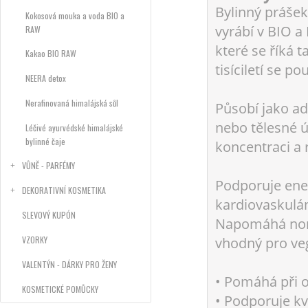
Bylinný práše
Kokosová mouka a voda BIO a
vyrábí v BIO a
RAW
které se říká 
Kakao BIO RAW
tisíciletí se 
NEERA detox
Nerafinovaná himalájská sůl
Působí jako ad
nebo tělesné ú
Léčivé ayurvédské himalájské
bylinné čaje
koncentraci a r
VŮNĚ - PARFÉMY
Podporuje energ
DEKORATIVNÍ KOSMETIKA
kardiovaskulá
SLEVOVÝ KUPÓN
Napomáhá norm
vhodný pro veg
VZORKY
VALENTÝN - DÁRKY PRO ŽENY
• Pomáhá při o
KOSMETICKÉ POMŮCKY
• Podporuje kv