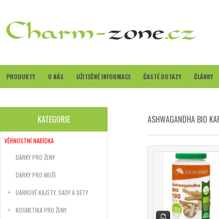
PRODUKTY
O NÁS
UŽITEČNÉ INFORMACE
ČASTÉ DOTAZY
ČLÁNKY
KATEGORIE
ASHWAGANDHA BIO KAP
VĚRNOSTNÍ NABÍDKA
DÁRKY PRO ŽENY
DÁRKY PRO MUŽE
DÁRKOVÉ KAZETY, SADY A SETY
KOSMETIKA PRO ŽENY