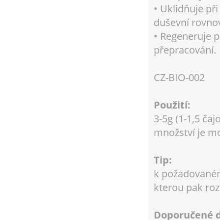
• Uklidňuje př
duševní rovno
• Regeneruje p
přepracování.
CZ-BIO-002
Použití:
3-5g (1-1,5 čaj
množství je m
Tip:
k požadovanému
kterou pak roz
Doporučené d