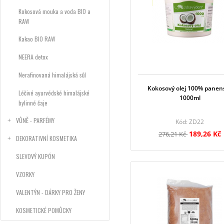
Kokosová mouka a voda BIO a
RAW
Kakao BIO RAW
NEERA detox
Nerafinovaná himalájská sůl
Kokosový olej 100% panen
Léčivé ayurvédské himalájské
1000ml
bylinné čaje
VŮNĚ - PARFÉMY
Kód: ZD22
189,26 Kč
276,21 Kč
DEKORATIVNÍ KOSMETIKA
SLEVOVÝ KUPÓN
VZORKY
VALENTÝN - DÁRKY PRO ŽENY
KOSMETICKÉ POMŮCKY