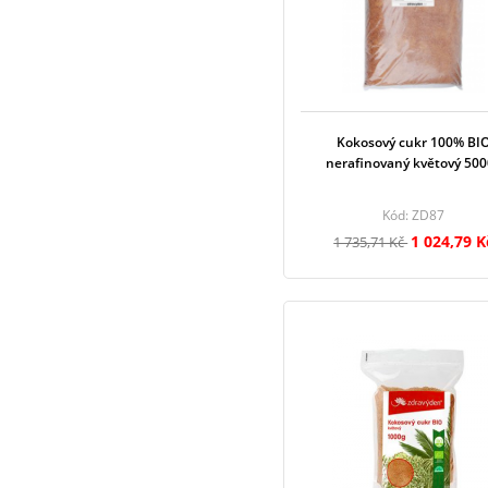
Kokosový cukr 100% BI
nerafinovaný květový 50
Kód: ZD87
1 024,79 K
1 735,71 Kč