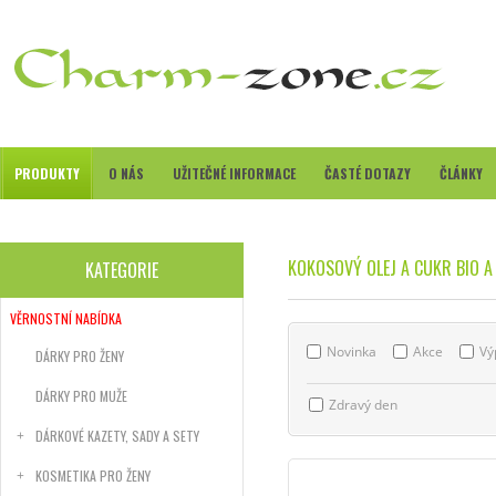
PRODUKTY
O NÁS
UŽITEČNÉ INFORMACE
ČASTÉ DOTAZY
ČLÁNKY
KOKOSOVÝ OLEJ A CUKR BIO 
KATEGORIE
VĚRNOSTNÍ NABÍDKA
Novinka
Akce
Vý
DÁRKY PRO ŽENY
DÁRKY PRO MUŽE
Zdravý den
DÁRKOVÉ KAZETY, SADY A SETY
KOSMETIKA PRO ŽENY