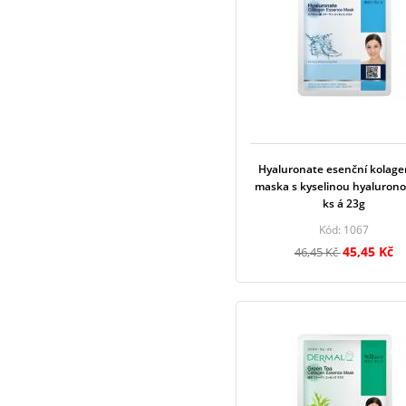
Hyaluronate esenční kolag
maska s kyselinou hyalurono
ks á 23g
Kód: 1067
45,45 Kč
46,45 Kč