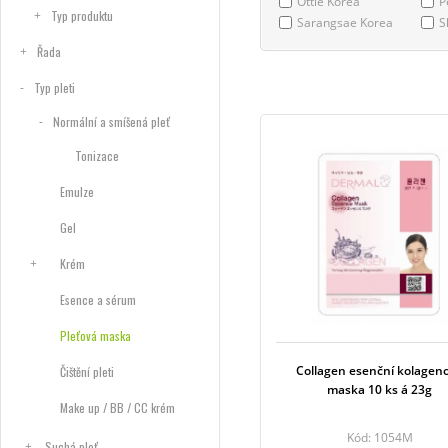
Ottie Korea
P
Typ produktu
Sarangsae Korea
S
Řada
Typ pleti
Normální a smíšená pleť
Tonizace
Emulze
Gel
Krém
Esence a sérum
Pleťová maska
Collagen esenční kolagen
Čištění pleti
maska 10 ks á 23g
Make up / BB / CC krém
Kód: 1054M
Suchá pleť