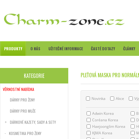
PRODUKTY
O NÁS
UŽITEČNÉ INFORMACE
ČASTÉ DOTAZY
ČLÁNKY
PLEŤOVÁ MASKA PRO NORMÁLN
KATEGORIE
VĚRNOSTNÍ NABÍDKA
Novinka
Akce
Vý
DÁRKY PRO ŽENY
DÁRKY PRO MUŽE
Adwin Korea
B
Coréana Korea
D
DÁRKOVÉ KAZETY, SADY A SETY
Haejoonglim Korea
H
KJMA Korea
M
KOSMETIKA PRO ŽENY