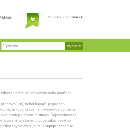
V košíku je
0
položek
řihlásit
-li nikterak viditelně poškozena nebo poničena.
přepravní list), neboť kupující je povinen
výrobků, je kupující povinen vyhotovit s dopravcem
ovat prodejce o vzniklé situaci. Odpovědnost za
ě vyhotoveného záznamu bude zákazníkovi po
poškozený výrobek. Jakmile kupující podepíše