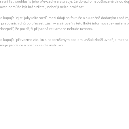
ravní list, souhlasí s jeho převzetím a stvrzuje, že dorazilo nepoškozené vinou 
avce nemůže být brán zřetel, neboť ji nelze prokázat.
d kupující zjistí jakýkoliv rozdíl mezi údaji na faktuře a skutečně dodaným zboží
 pracovních dnů po převzetí zásilky a zároveň v této lhůtě informovat e-mailem pro
ebezpečí, že pozdější případná reklamace nebude uznána.
d kupující převezme zásilku s neporušeným obalem, avšak zboží uvnitř je mecha
rmuje prodejce a postupuje dle instrukcí.