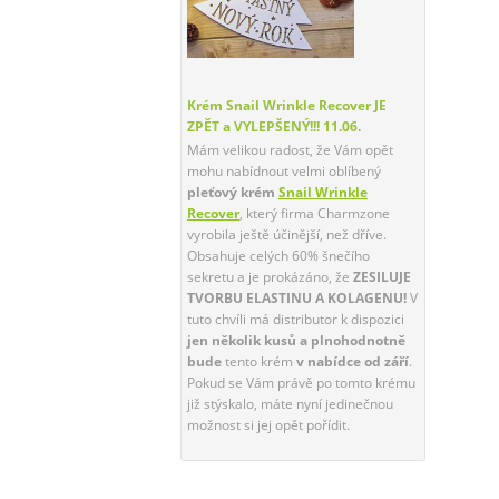
Krém Snail Wrinkle Recover JE
ZPĚT a VYLEPŠENÝ!!!
11.06.
Mám velikou radost, že Vám opět
mohu nabídnout velmi oblíbený
pleťový krém
Snail Wrinkle
Recover
, který firma Charmzone
vyrobila ještě účinější, než dříve.
Obsahuje celých 60% šnečího
sekretu a je prokázáno, že
ZESILUJE
TVORBU ELASTINU A KOLAGENU!
V
tuto chvíli má distributor k dispozici
jen několik kusů a plnohodnotně
bude
tento krém
v nabídce od září
.
Pokud se Vám právě po tomto krému
již stýskalo, máte nyní jedinečnou
možnost si jej opět pořídit.