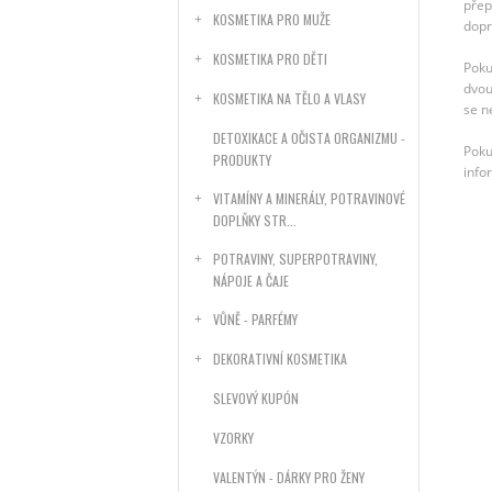
přep
KOSMETIKA PRO MUŽE
dopr
KOSMETIKA PRO DĚTI
Poku
dvou
KOSMETIKA NA TĚLO A VLASY
se n
DETOXIKACE A OČISTA ORGANIZMU -
Poku
PRODUKTY
info
VITAMÍNY A MINERÁLY, POTRAVINOVÉ
DOPLŇKY STR...
POTRAVINY, SUPERPOTRAVINY,
NÁPOJE A ČAJE
VŮNĚ - PARFÉMY
DEKORATIVNÍ KOSMETIKA
SLEVOVÝ KUPÓN
VZORKY
VALENTÝN - DÁRKY PRO ŽENY