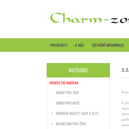
PRODUKTY
O NÁS
UŽITEČNÉ INFORMACE
KATEGORIE
3.3
VĚRNOSTNÍ NABÍDKA
Kupu
DÁRKY PRO ŽENY
DÁRKY PRO MUŽE
V př
zkon
DÁRKOVÉ KAZETY, SADY A SETY
zázn
pošk
KOSMETIKA PRO ŽENY
uzav