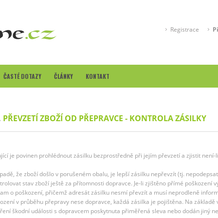
Registrace
P
ČASTÉ DOTAZY
ČLÁNKY
KONTAKT
.
PŘEVZETÍ ZBOŽÍ OD PŘEPRAVCE - KONTROLA ZÁSILKY
jící je povinen prohlédnout zásilku bezprostředně při jejím převzetí a zjistit není
ípadě, že zboží došlo v porušeném obalu, je lepší zásilku nepřevzít (tj. nepodepsat 
trolovat stav zboží ještě za přítomnosti dopravce. Je-li zjištěno přímé poškození 
am o poškození, přičemž adresát zásilku nesmí převzít a musí neprodleně inform
ození v průběhu přepravy nese dopravce, každá zásilka je pojištěna. Na základ
ření škodní události s dopravcem poskytnuta přiměřená sleva nebo dodán jiný ne