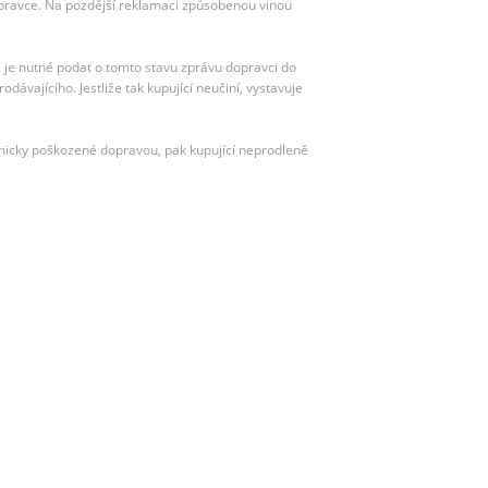
dopravce. Na pozdější reklamaci způsobenou vinou
m, je nutné podat o tomto stavu zprávu dopravci do
dávajícího. Jestliže tak kupující neučiní, vystavuje
nicky poškozené dopravou, pak kupující neprodleně