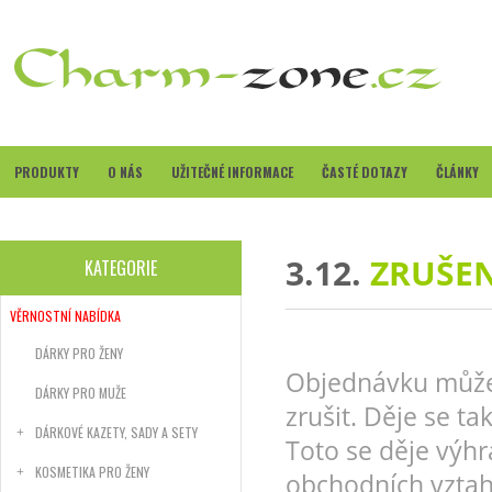
PRODUKTY
O NÁS
UŽITEČNÉ INFORMACE
ČASTÉ DOTAZY
ČLÁNKY
3.12.
ZRUŠEN
KATEGORIE
VĚRNOSTNÍ NABÍDKA
DÁRKY PRO ŽENY
Objednávku můžet
DÁRKY PRO MUŽE
zrušit. Děje se t
DÁRKOVÉ KAZETY, SADY A SETY
Toto se děje výh
KOSMETIKA PRO ŽENY
obchodních vztah