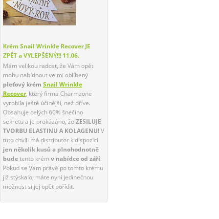
Krém Snail Wrinkle Recover JE
ZPĚT a VYLEPŠENÝ!!!
11.06.
Mám velikou radost, že Vám opět
mohu nabídnout velmi oblíbený
pleťový krém
Snail Wrinkle
Recover
, který firma Charmzone
vyrobila ještě účinější, než dříve.
Obsahuje celých 60% šnečího
sekretu a je prokázáno, že
ZESILUJE
TVORBU ELASTINU A KOLAGENU!
V
tuto chvíli má distributor k dispozici
jen několik kusů a plnohodnotně
bude
tento krém
v nabídce od září
.
Pokud se Vám právě po tomto krému
již stýskalo, máte nyní jedinečnou
možnost si jej opět pořídit.