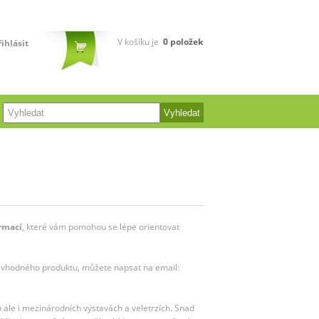
V košíku je
0
položek
řihlásit
rmací
, které vám pomohou se lépe orientovat
m vhodného produktu, můžete napsat na email:
h ale i mezinárodních výstavách a veletrzích. Snad