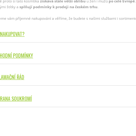
ě proto si tato kosmtika
získává stále větší oblibu
u žen i mužů
po celé Evropě
ými štítky a
splňují podmínky k prodeji na českém trhu
.
eme vám příjemné nakupování a věříme, že budete s našimi službami i sortiment
 NAKUPOVAT?
HODNÍ PODMÍNKY
LAMAČNÍ ŘÁD
RANA SOUKROMÍ