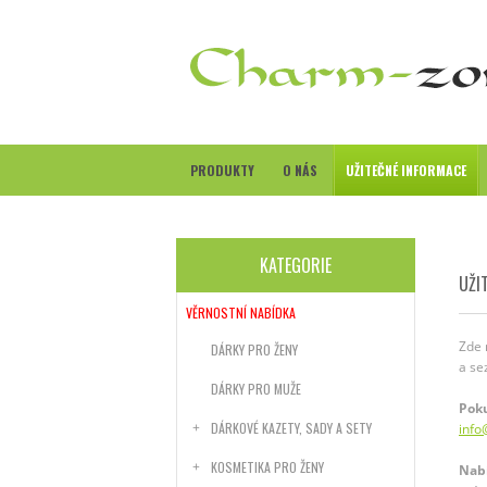
PRODUKTY
O NÁS
UŽITEČNÉ INFORMACE
KATEGORIE
UŽI
VĚRNOSTNÍ NABÍDKA
Zde 
DÁRKY PRO ŽENY
a se
DÁRKY PRO MUŽE
Poku
DÁRKOVÉ KAZETY, SADY A SETY
info
KOSMETIKA PRO ŽENY
Nabí