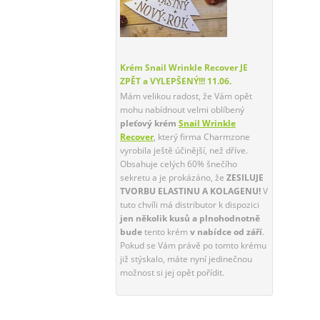
Krém Snail Wrinkle Recover JE
ZPĚT a VYLEPŠENÝ!!!
11.06.
Mám velikou radost, že Vám opět
mohu nabídnout velmi oblíbený
pleťový krém
Snail Wrinkle
Recover
, který firma Charmzone
vyrobila ještě účinější, než dříve.
Obsahuje celých 60% šnečího
sekretu a je prokázáno, že
ZESILUJE
TVORBU ELASTINU A KOLAGENU!
V
tuto chvíli má distributor k dispozici
jen několik kusů a plnohodnotně
bude
tento krém
v nabídce od září
.
Pokud se Vám právě po tomto krému
již stýskalo, máte nyní jedinečnou
možnost si jej opět pořídit.