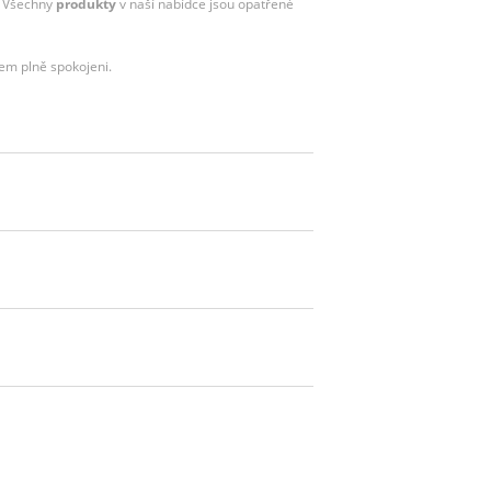
. Všechny
produkty
v naší nabídce jsou opatřené
em plně spokojeni.