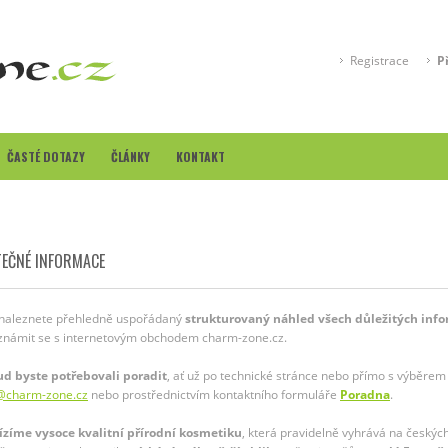
Registrace
P
ČASTÉ DOTAZY
ČLÁNKY
KONTAKT
TEČNÉ INFORMACE
naleznete přehledně uspořádaný
strukturovaný náhled všech důležitých info
známit se s internetovým obchodem charm-zone.cz.
d byste potřebovali poradit
, ať už po technické stránce nebo přímo s výběre
@charm-zone.cz
nebo prostřednictvím kontaktního formuláře
Poradna
.
zíme vysoce kvalitní přírodní kosmetiku
, která pravidelně vyhrává na českýc