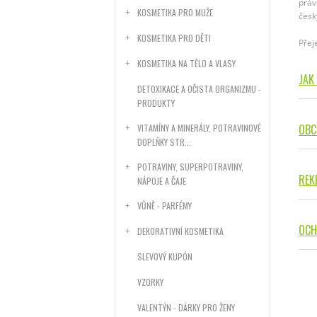
práv
KOSMETIKA PRO MUŽE
česk
KOSMETIKA PRO DĚTI
Přej
KOSMETIKA NA TĚLO A VLASY
JAK
DETOXIKACE A OČISTA ORGANIZMU -
PRODUKTY
OBC
VITAMÍNY A MINERÁLY, POTRAVINOVÉ
DOPLŇKY STR...
POTRAVINY, SUPERPOTRAVINY,
REK
NÁPOJE A ČAJE
VŮNĚ - PARFÉMY
OCH
DEKORATIVNÍ KOSMETIKA
SLEVOVÝ KUPÓN
VZORKY
VALENTÝN - DÁRKY PRO ŽENY