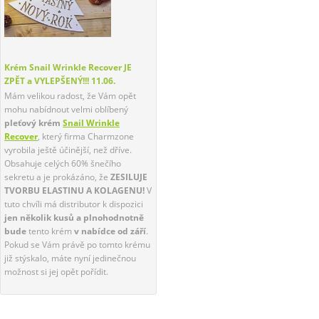
Krém Snail Wrinkle Recover JE
ZPĚT a VYLEPŠENÝ!!!
11.06.
Mám velikou radost, že Vám opět
mohu nabídnout velmi oblíbený
pleťový krém
Snail Wrinkle
Recover
, který firma Charmzone
vyrobila ještě účinější, než dříve.
Obsahuje celých 60% šnečího
sekretu a je prokázáno, že
ZESILUJE
TVORBU ELASTINU A KOLAGENU!
V
tuto chvíli má distributor k dispozici
jen několik kusů a plnohodnotně
bude
tento krém
v nabídce od září
.
Pokud se Vám právě po tomto krému
již stýskalo, máte nyní jedinečnou
možnost si jej opět pořídit.