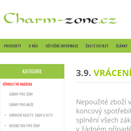
PRODUKTY
O NÁS
UŽITEČNÉ INFORMACE
ČASTÉ DOTAZY
ČLÁNKY
3.9.
VRÁCENÍ
KATEGORIE
VĚRNOSTNÍ NABÍDKA
DÁRKY PRO ŽENY
Nepoužité zboží 
DÁRKY PRO MUŽE
koncový spotřebite
DÁRKOVÉ KAZETY, SADY A SETY
splnění všech zá
KOSMETIKA PRO ŽENY
v žádném případě 